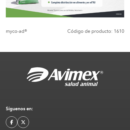
myco-ad®
Código de producto
:
1610
Síguenos en: