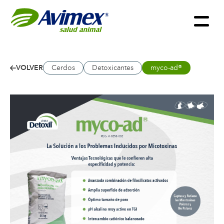
VOLVER
Cerdos
Detoxicantes
myco-ad®