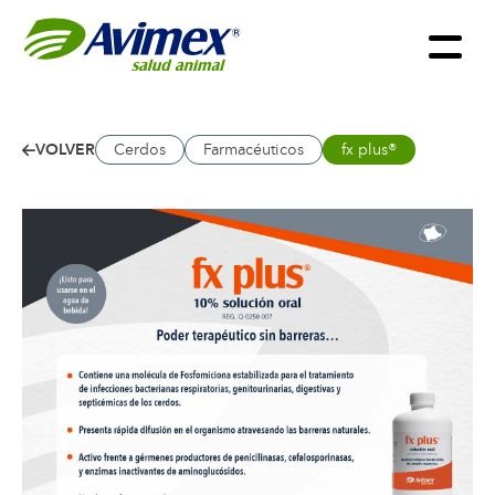
VOLVER
Cerdos
Farmacéuticos
fx plus®