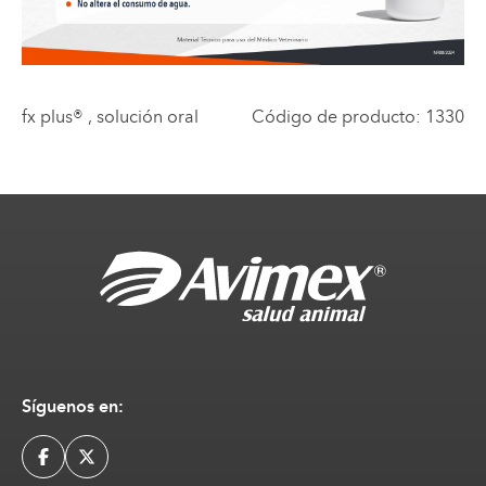
fx plus®
, solución oral
Código de producto
:
1330
Síguenos en: