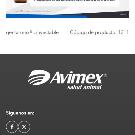
genta-mex®
, inyectable
Código de producto
:
1311
Síguenos en: