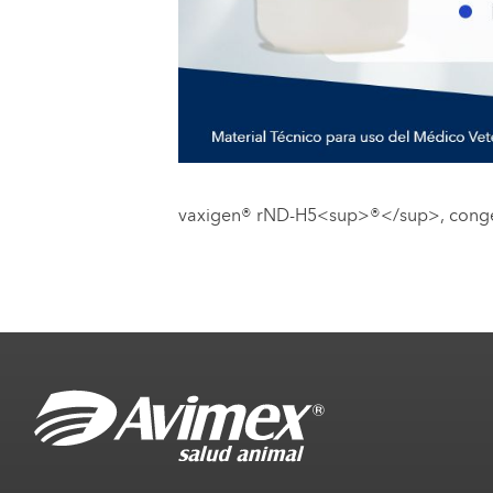
vaxigen® rND-H5<sup>®</sup>
, cong