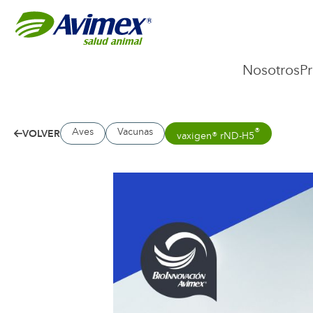
Nosotros
P
Aves
Vacunas
®
VOLVER
vaxigen® rND-H5