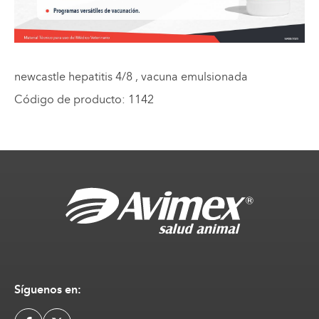
newcastle hepatitis 4/8
, vacuna emulsionada
Código de producto
:
1142
Síguenos en: