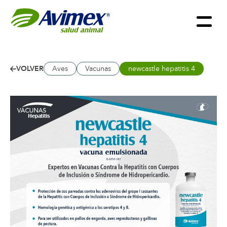
VOLVER
Aves
Vacunas
newcastle hepatitis 4