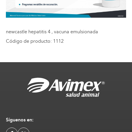
newcastle hepatitis 4
, vacuna emulsionada
Código de producto
:
1112
Síguenos en: