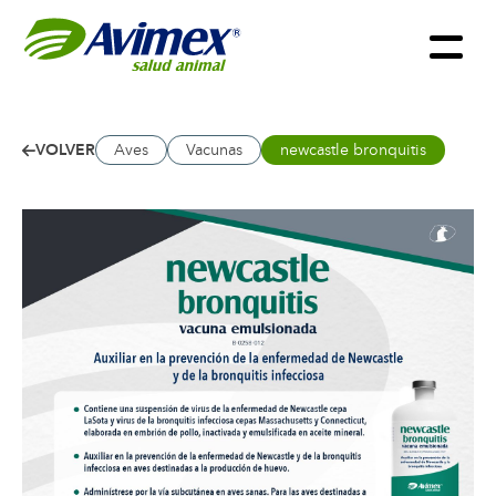
VOLVER
Aves
Vacunas
newcastle bronquitis