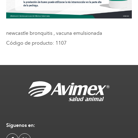
newcastle bronquitis
, vacuna emulsionada
Código de producto
:
1107
Síguenos en: