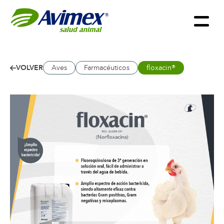
VOLVER
Aves
Farmacéuticos
floxacin®