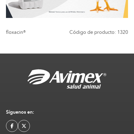
floxacin®
Código de producto
:
1320
Síguenos en: