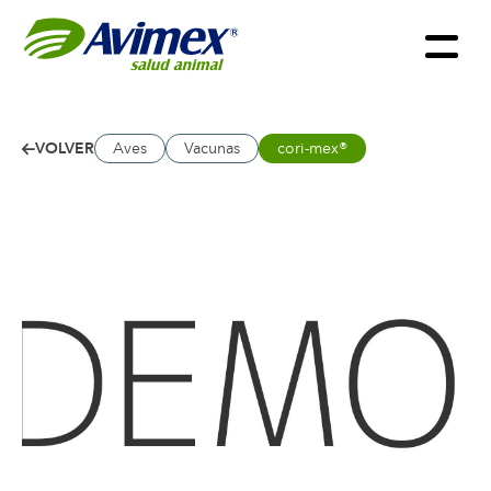
VOLVER
Aves
Vacunas
cori-mex®