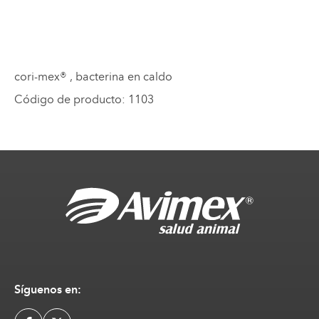
cori-mex®
, bacterina en caldo
Código de producto
:
1103
Síguenos en: