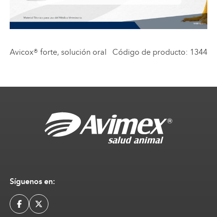
Avicox® forte
, solución oral
Código de producto
:
1344
Síguenos en: