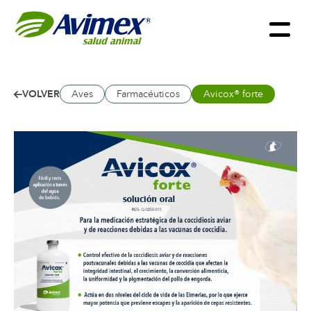
VOLVER
Aves
Farmacéuticos
Avicox® forte